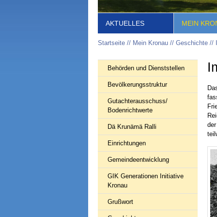
AKTUELLES
MEIN KRO
Startseite
Mein Kronau
Geschichte
I
Behörden und Dienststellen
Bevölkerungsstruktur
Das
fas
Gutachterausschuss/
Fri
Bodenrichtwerte
Rei
der
Dä Krunämä Ralli
tei
Einrichtungen
Gemeindeentwicklung
GIK Generationen Initiative
Kronau
Grußwort