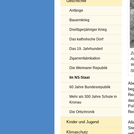
Geschichte
Anfänge
Bauernkrieg
Dreißigerjähriger Krieg
Das katholische Dorf
Das 19. Jahrhundert
Zu
Zigarrenfabrikation
A
W
Die Weimarer Republik
(g
Im NS-Staat
Abe
60 Jahre Bundesrepublik
beg
Rei
Mehr als 300 Jahre Schule in
das
Kronau
Pol
Rei
Die Ortschronik
Kinder und Jugend
All
Ste
Klimaschutz
gef