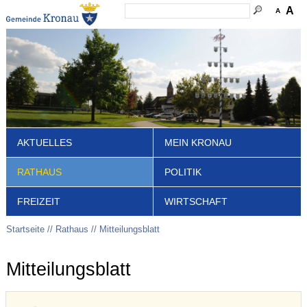
A
A
AKTUELLES
MEIN KRONAU
RATHAUS
POLITIK
FREIZEIT
WIRTSCHAFT
Startseite
Rathaus
Mitteilungsblatt
Mitteilungsblatt