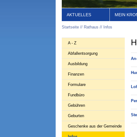
AKTUELLES
MEIN KRO
Startseite
Rathaus
Infos
H
A - Z
Abfallentsorgung
An
Ausbildung
Hu
Finanzen
Formulare
Loh
Fundbüro
Pe
Gebühren
Ste
Geburten
Geschenke aus der Gemeinde
Infos