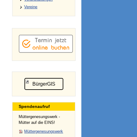
Vereine
BürgerGIS
Spendenaufruf
Müttergenesungswerk -
Mütter auf die EINS!
Müttergenesungswerk