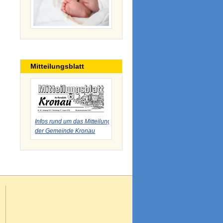
Mitteilungsblatt
Infos rund um das Mitteilungsblatt
der Gemeinde Kronau