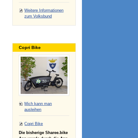
Weitere Informationen
zum Volksbund
Copri Bike
Mich kann man
ausleihen
Copri Bike
Die bisherige Sharee.bike