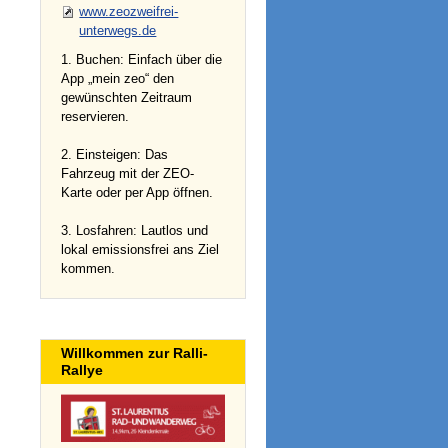
www.zeozweifrei-
unterwegs.de
1. Buchen: Einfach über die
App „mein zeo“ den
gewünschten Zeitraum
reservieren.
2. Einsteigen: Das
Fahrzeug mit der ZEO-
Karte oder per App öffnen.
3. Losfahren: Lautlos und
lokal emissionsfrei ans Ziel
kommen.
Willkommen zur Ralli-
Rallye