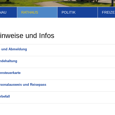
NAU
RATHAUS
POLITIK
FREIZE
inweise und Infos
- und Abmeldung
ndehaltung
nsteuerkarte
rsonalausweis und Reisepass
rbefall