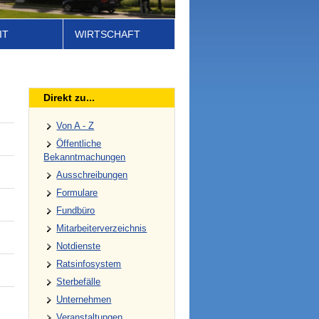
IT
WIRTSCHAFT
Direkt zu...
Von A - Z
Öffentliche
Bekanntmachungen
Ausschreibungen
Formulare
Fundbüro
Mitarbeiterverzeichnis
Notdienste
Ratsinfosystem
Sterbefälle
Unternehmen
Veranstaltungen