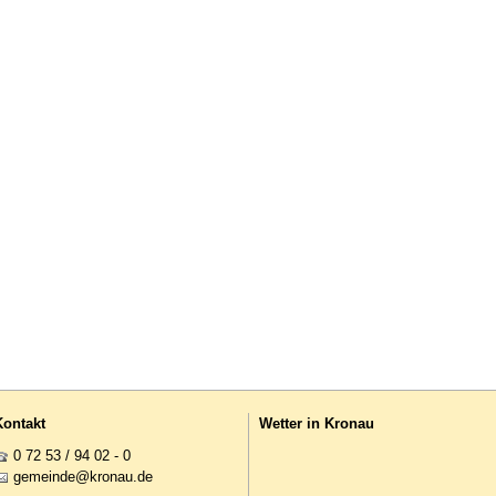
Kontakt
Wetter in Kronau
0 72 53 / 94 02 - 0
g
m
nd
kr
n
d