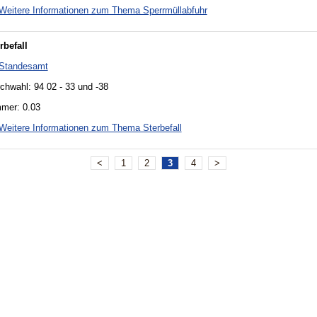
Weitere Informationen zum Thema Sperrmüllabfuhr
rbefall
Standesamt
chwahl: 94 02 - 33 und -38
mer: 0.03
Weitere Informationen zum Thema Sterbefall
<
1
2
3
4
>