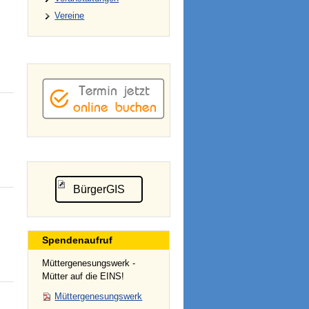
Vereine
BürgerGIS
Spendenaufruf
Müttergenesungswerk -
Mütter auf die EINS!
Müttergenesungswerk