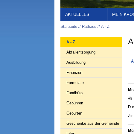
AKTUELLES
MEIN KRO
Startseite
Rathaus
A - Z
A
A - Z
Abfallentsorgung
A
Ausbildung
Finanzen
Formulare
Mi
Fundbüro
Gebühren
Dur
Geburten
Zim
Geschenke aus der Gemeinde
Mül
Infos