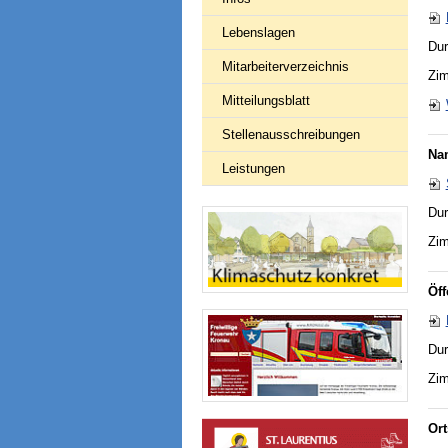
Lebenslagen
Dur
Mitarbeiterverzeichnis
Zim
Mitteilungsblatt
Stellenausschreibungen
Na
Leistungen
Dur
Zim
Öff
Dur
Zim
Ort