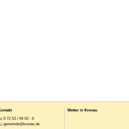
Kontakt
Wetter in Kronau
0 72 53 / 94 02 - 0
g
m
nd
kr
n
d