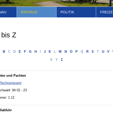
NAU
RATHAUS
POLITIK
FREIZE
 bis Z
B
C
D
E
F
G
H
I
J
K
L
M
N
O
P
Q
R
S
T
U
V
X
Y
Z
eten und Pachten
Rechnungsamt
chwahl: 94 02 - 23
mer: 1.12
labfuhr