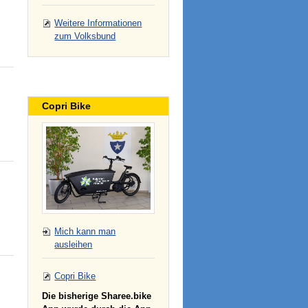
Weitere Informationen
zum Volksbund
Copri Bike
Mich kann man
ausleihen
Copri Bike
Die bisherige Sharee.bike