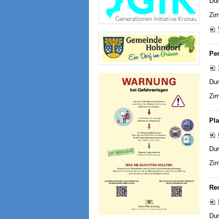
Dur
Zim
Pe
Dur
Zim
Pla
Dur
Zim
Re
Dur