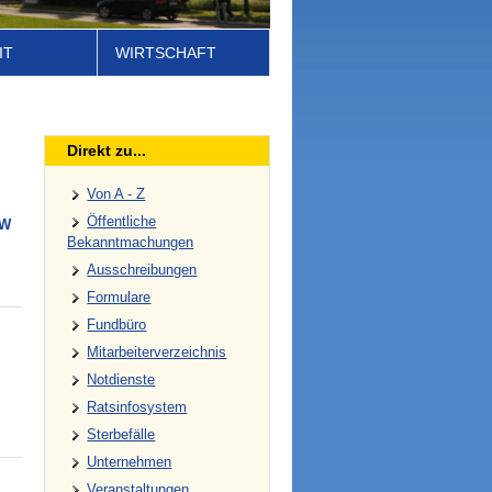
IT
WIRTSCHAFT
Direkt zu...
Von A - Z
Öffentliche
W
Bekanntmachungen
Ausschreibungen
Formulare
Fundbüro
Mitarbeiterverzeichnis
Notdienste
Ratsinfosystem
Sterbefälle
Unternehmen
Veranstaltungen