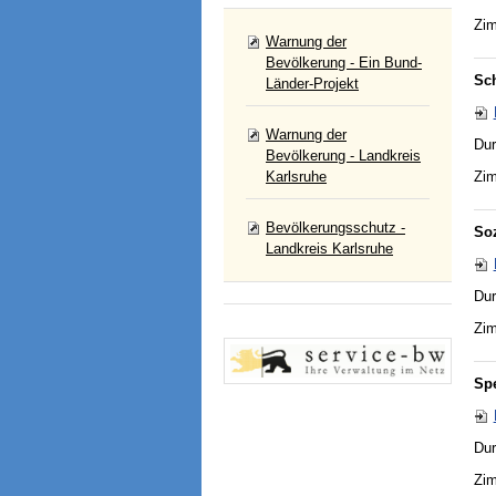
Zim
Warnung der
Bevölkerung - Ein Bund-
Sc
Länder-Projekt
Warnung der
Dur
Bevölkerung - Landkreis
Karlsruhe
Zim
Bevölkerungsschutz -
So
Landkreis Karlsruhe
Dur
Zim
Spe
Dur
Zim