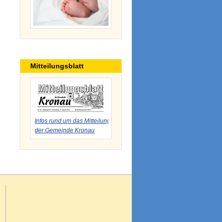
Mitteilungsblatt
Infos rund um das Mitteilungsblatt
der Gemeinde Kronau