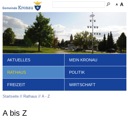
A
A
AKTUELLES
MEIN KRONAU
RATHAUS
POLITIK
FREIZEIT
WIRTSCHAFT
Startseite
Rathaus
A - Z
A bis Z