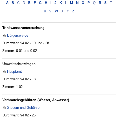
A
B
C
D
E
F
G
H
I
J
K
L
M
N
O
P
Q
R
S
T
U
V
W
X
Y
Z
Trinkwasseruntersuchung
Bürgerservice
Durchwahl: 94 02 - 10 und - 28
Zimmer: 0.01 und 0.02
Umweltschutzfragen
Hauptamt
Durchwahl: 94 02 - 18
Zimmer: 1.02
Verbrauchsgebühren (Wasser, Abwasser)
Steuern und Gebühren
Durchwahl: 94 02 - 26