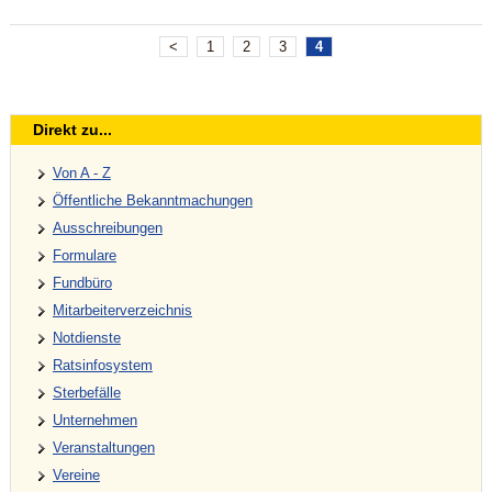
<
1
2
3
4
Direkt zu...
Von A - Z
Öffentliche Bekanntmachungen
Ausschreibungen
Formulare
Fundbüro
Mitarbeiterverzeichnis
Notdienste
Ratsinfosystem
Sterbefälle
Unternehmen
Veranstaltungen
Vereine