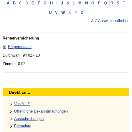
A
B
C
D
E
F
G
H
I
J
K
L
M
N
O
P
Q
R
S
T
U
V
W
X
Y
Z
A-Z Auswahl aufheben
Rentenversicherung
Bürgerservice
Durchwahl: 94 02 - 10
Zimmer: 0.02
Direkt zu...
Von A - Z
Öffentliche Bekanntmachungen
Ausschreibungen
Formulare