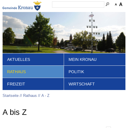
A
A
AKTUELLES
MEIN KRONAU
RATHAUS
POLITIK
FREIZEIT
WIRTSCHAFT
Startseite
Rathaus
A - Z
A bis Z