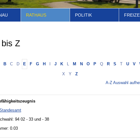
NAU
RATHAUS
POLITIK
FREIZE
 bis Z
B
C
D
E
F
G
H
I
J
K
L
M
N
O
P
Q
R
S
T
U
V
X
Y
Z
A-Z Auswahl aufh
fähigkeitszeugnis
Standesamt
chwahl: 94 02 - 33 und - 38
mer: 0.03