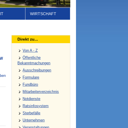
IT
WIRTSCHAFT
Direkt zu...
Von A - Z
Öffentliche
W
Bekanntmachungen
Ausschreibungen
eben
Formulare
Fundbüro
Mitarbeiterverzeichnis
Notdienste
Ratsinfosystem
Sterbefälle
Unternehmen
Veranstaltungen