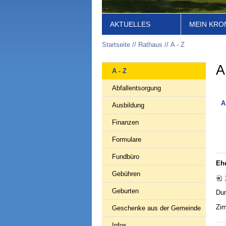
AKTUELLES
MEIN KRO
Startseite
Rathaus
A - Z
A
A - Z
Abfallentsorgung
A
Ausbildung
Finanzen
Formulare
Fundbüro
Ehe
Gebühren
Geburten
Dur
Zim
Geschenke aus der Gemeinde
Infos