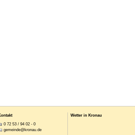
Kontakt
Wetter in Kronau
0 72 53 / 94 02 - 0
g
m
nd
kr
n
d