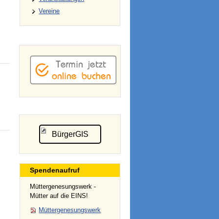
Vereine
BürgerGIS
Spendenaufruf
Müttergenesungswerk -
Mütter auf die EINS!
Müttergenesungswerk