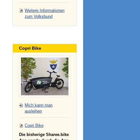
Weitere Informationen
zum Volksbund
Copri Bike
Mich kann man
ausleihen
Copri Bike
Die bisherige Sharee.bike