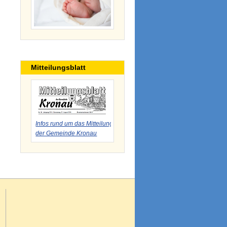
Mitteilungsblatt
Infos rund um das Mitteilungsblatt
der Gemeinde Kronau