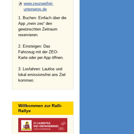
www.zeozweifrei-
unterwegs.de
1. Buchen: Einfach über die
App „mein zeo“ den
gewünschten Zeitraum
reservieren.
2. Einsteigen: Das
Fahrzeug mit der ZEO-
Karte oder per App öffnen.
3. Losfahren: Lautlos und
lokal emissionsfrei ans Ziel
kommen.
Willkommen zur Ralli-
Rallye