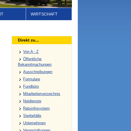
IT
WIRTSCHAFT
Direkt zu...
Von A - Z
Öffentliche
Bekanntmachungen
Ausschreibungen
Formulare
Fundbüro
Mitarbeiterverzeichnis
Notdienste
Ratsinfosystem
Sterbefälle
Unternehmen
Veranstaltungen