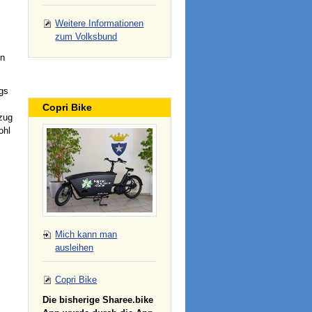
Weitere Informationen
zum Volksbund
in
gs
Copri Bike
zug
ohl
Mich kann man
ausleihen
Copri Bike
Die bisherige Sharee.bike