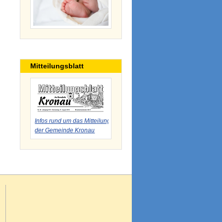
Mitteilungsblatt
Infos rund um das Mitteilungsblatt
der Gemeinde Kronau