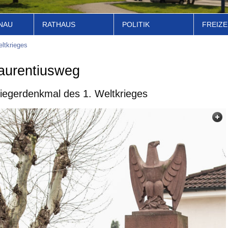
NAU
RATHAUS
POLITIK
FREIZE
ltkrieges
aurentiusweg
iegerdenkmal des 1. Weltkrieges