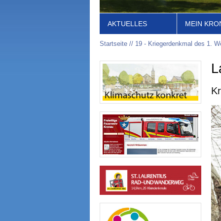
AKTUELLES
MEIN KRO
Startseite
19 - Kriegerdenkmal des 1. We
L
Kr