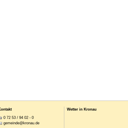
Kontakt
Wetter in Kronau
0 72 53 / 94 02 - 0
g
m
nd
kr
n
d