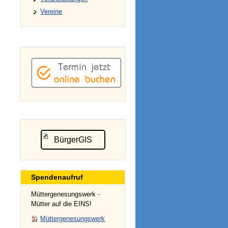
Vereine
BürgerGIS
Spendenaufruf
Müttergenesungswerk -
Mütter auf die EINS!
Müttergenesungswerk