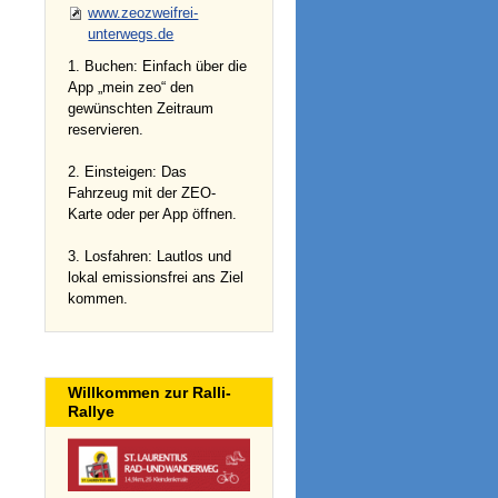
www.zeozweifrei-
unterwegs.de
1. Buchen: Einfach über die
App „mein zeo“ den
gewünschten Zeitraum
reservieren.
2. Einsteigen: Das
Fahrzeug mit der ZEO-
Karte oder per App öffnen.
3. Losfahren: Lautlos und
lokal emissionsfrei ans Ziel
kommen.
Willkommen zur Ralli-
Rallye