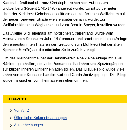
Kardinal Fürstbischof Franz Christoph Freiherr von Hutten zum
Stolzenberg (Regent 1743-1770) angelegt wurde. Es ist zu vermuten,
dass der Bildstock Gebetsstation für die damals üblichen Wallfahrten auf
der neuen Speyerer Straße wie sie später genannt wurde, zur
Wallfahrtskirche in Waghäusel und zum Dom in Speyer, installiert wurden.
Das „Kleine Bild“ ehemals am nördlichen Straßenrand, wurde vom
Heimatverein Kronau im Jahr 2017 erneuert und samt einer kleinen Anlage
den angestammten Platz an der Kreuzung zum Mühlweg (Teil der alten
Speyerer Straße) auf die nördliche Seite zurück verlegt.
Um das Kleindenkmal hat der Heimatverein eine kleine Anlage mit zwei
Bänken geschaffen, die viele Passanten, Radfahrer und Spaziergänger)
zur kurzen inneren Einkehr einladen sollen. Das Claußelsbild wurde viele
Jahre von der Kronauer Familie Kurt und Gerda Jonitz gepflegt. Die Pflege
wurde inzwischen vom Heimatverein übernommen.
Direkt zu...
Von A - Z
Öffentliche Bekanntmachungen
Ausschreibungen