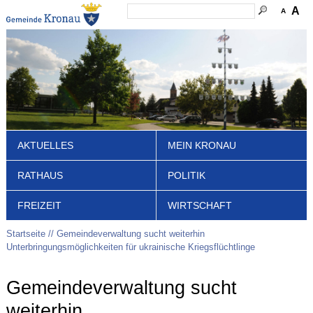
A
A
AKTUELLES
MEIN KRONAU
RATHAUS
POLITIK
FREIZEIT
WIRTSCHAFT
Startseite
Gemeindeverwaltung sucht weiterhin
Unterbringungsmöglichkeiten für ukrainische Kriegsflüchtlinge
Gemeindeverwaltung sucht
weiterhin