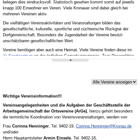
belegen dies eindrucksvoll. Statistisch gesehen kommt somit auf jeweils
knapp 100 Einwohner ein Verein. Viele Kronauer sind dabei gleich bei
mehreren Vereinen aktiv.
Die vielfältigen Vereinsaktivitäten und Veranstaltungen bilden das
gesellschaftliche, kulturelle, sportliche und züchterische Rückgrat der
Dorfgemeinschaft. Besonders die Jugendarbeit der Vereine besitzt
unschätzbaren gesellschaftlichen Wert.
Vereine benötigen aber auch eine Heimat. Viele Vereine finden diese im
Sportzentrum
an der östlichen Gemarkungsgrenze. Zwei Rasenplätze
und Leichtathletikanlagen sowie die
Mehrzweckhalle
bieten gute gute
Trainings- und Wettkampfbedingungen und gerade die Halle den
passenden Rahmen für Veranstaltungen aller Art.
Die Vereinsheime des VfR "Olympia" Kronau und der Turn- und
Sportgemeinde (TSG) ergänzen die gemeindlichen Angebote. Daneben hat
der Verein für Deutsche Schäferhunde seine Anlage in unmittelbarer Nähe.
Wichtige Vereinsinformation!!!
Der Tennisclub "Blau-Weiß", die Kegelvereinigung, der Gesangverein
"Frohsinn", der Reisetaubenverein "Heimatliebe", die Kronauer
Vereinsangelegenheiten und die Aufgaben der Geschäftsstelle der
KarnevalsGesellschaft, der Verein "Wandern, Freizeit und mehr", der
Arbeitsgemeinschaft der Ortsvereine (ArGe)
, hierzu gehört besonders
Sportschützenverein sowie der Automobilclub, als auch der
die terminliche Koordination von Vereinsveranstaltungen, werden von
Radsportverein "Ideal" und die Guggemusik "Bärämaddl" bilden mit ihren
Frau
Corinna Henninger
, Tel. 9402-19,
Corinna.Henninger@Kronau.de
Anlagen im Vereinsgelände Mühlhaag ein regelrechtes Vereinszentrum.
und/oder
Multifunktional genutzt wird das ehemalige Kronauer Schulhaus. Das
Herrn Hauptamtsleiter
Armin Einsele
, Tel. 9402-18,