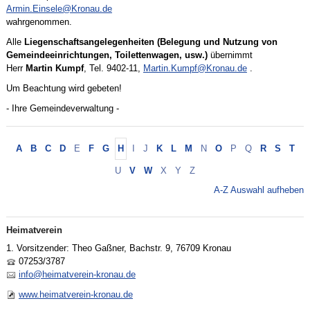
historische Gebäude beherbergt einen großen Versammlungsraum und
Armin.Einsele@Kronau.de
Proberäume für die Vereine sowie die Volkshochschule. Die Vereinsräume
wahrgenommen.
wurden mit erheblichen Eigenleistungen des Musikvereins "Harmonie",
Alle
Liegenschaftsangelegenheiten (Belegung und Nutzung von
des Gesangvereins "Frohsinn" und des Heimatvereins ausgebaut und
Gemeindeeinrichtungen, Toilettenwagen, usw.)
übernimmt
erfreuen sich großer Beliebtheit bei ihren Nutzern.
Herr
Martin Kumpf
, Tel. 9402-11,
Martin.Kumpf@Kronau.de
.
Zukünftig wird auch das historische Forsthaus für eine Vereinsnutzung zur
Um Beachtung wird gebeten!
Verfügung stehen.
- Ihre Gemeindeverwaltung -
Neben der Bereitstellung von Räumen und Gelände für Aktivitäten
unterstützt die Gemeinde das Vereinsleben und die Jugendarbeit finanziell
mit einem Förderprogramm.
A
B
C
D
E
F
G
H
I
J
K
L
M
N
O
P
Q
R
S
T
U
V
W
X
Y
Z
A-Z Auswahl aufheben
Heimatverein
1. Vorsitzender: Theo Gaßner, Bachstr. 9, 76709 Kronau
07253/3787
info
@
heimatverein-kronau.de
www.heimatverein-kronau.de