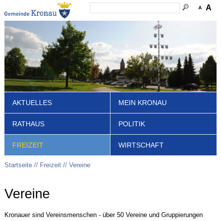
A
A
AKTUELLES
MEIN KRONAU
RATHAUS
POLITIK
FREIZEIT
WIRTSCHAFT
Startseite
Freizeit
Vereine
Vereine
Kronauer sind Vereinsmenschen - über 50 Vereine und Gruppierungen