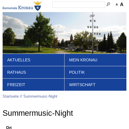
A
A
AKTUELLES
MEIN KRONAU
RATHAUS
POLITIK
FREIZEIT
WIRTSCHAFT
Startseite
Summermusic-Night
Summermusic-Night
Ort