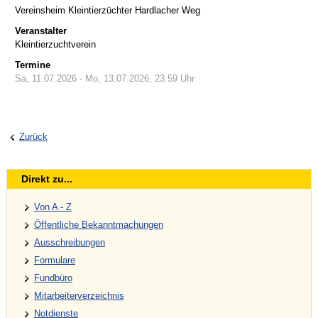
Vereinsheim Kleintierzüchter Hardlacher Weg
Veranstalter
Kleintierzuchtverein
Termine
Sa, 11.07.2026
- Mo, 13.07.2026
,
23:59
Uhr
Zurück
Direkt zu...
Von A - Z
Öffentliche Bekanntmachungen
Ausschreibungen
Formulare
Fundbüro
Mitarbeiterverzeichnis
Notdienste