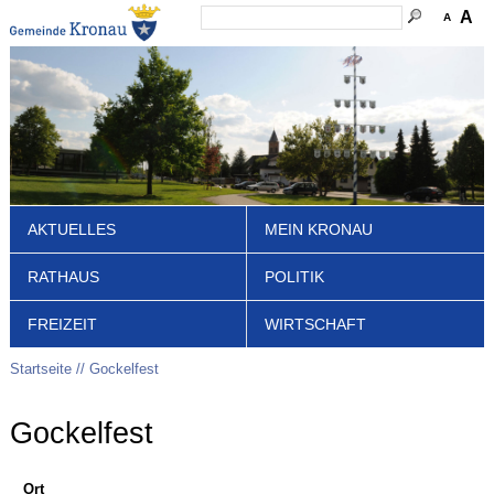
A
A
AKTUELLES
MEIN KRONAU
RATHAUS
POLITIK
FREIZEIT
WIRTSCHAFT
Startseite
Gockelfest
Gockelfest
Ort