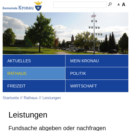
A
A
AKTUELLES
MEIN KRONAU
RATHAUS
POLITIK
FREIZEIT
WIRTSCHAFT
Startseite
Rathaus
Leistungen
Leistungen
Fundsache abgeben oder nachfragen