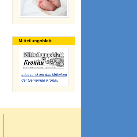
Mitteilungsblatt
Infos rund um das Mitteilungsblatt
der Gemeinde Kronau