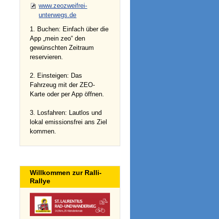
www.zeozweifrei-
unterwegs.de
1. Buchen: Einfach über die
App „mein zeo“ den
gewünschten Zeitraum
reservieren.
2. Einsteigen: Das
Fahrzeug mit der ZEO-
Karte oder per App öffnen.
3. Losfahren: Lautlos und
lokal emissionsfrei ans Ziel
kommen.
Willkommen zur Ralli-
Rallye