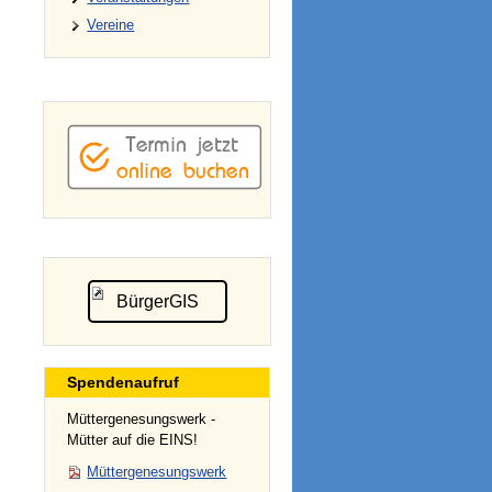
Vereine
BürgerGIS
Spendenaufruf
Müttergenesungswerk -
Mütter auf die EINS!
Müttergenesungswerk