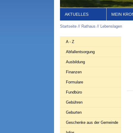
AKTUELLES
MEIN KRO
Startseite
Rathaus
Lebenslagen
A - Z
Abfallentsorgung
Ausbildung
Finanzen
Formulare
Fundbüro
Gebühren
Geburten
Geschenke aus der Gemeinde
Infos