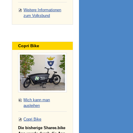
Weitere Informationen
zum Volksbund
Copri Bike
Mich kann man
ausleihen
Copri Bike
Die bisherige Sharee.bike