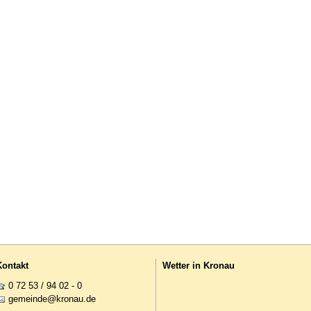
Kontakt
Wetter in Kronau
0 72 53 / 94 02 - 0
g
m
nd
kr
n
d