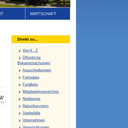
IT
WIRTSCHAFT
Direkt zu...
Von A - Z
Öffentliche
Bekanntmachungen
Ausschreibungen
Formulare
Fundbüro
Mitarbeiterverzeichnis
Notdienste
Ratsinfosystem
Sterbefälle
Unternehmen
Veranstaltungen