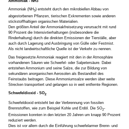
Ammoniak - NH3
Ammoniak (NH
) entsteht durch den mikrobiellen Abbau von
3
abgestorbenen Pflanzen, tierischen Exkrementen sowie anderen
stickstoffhaltigen organischen Materialien.
Den größten Anteil der Ammoniakfreisetzung verursacht mit rund
90 Prozent die Intensivtierhaltungen (insbesondere die
Rinderhaltung) durch die direkten Emissionen der Tierställe, aber
auch durch Lagerung und Ausbringung von Gülle oder Festmist.
Als nicht landwirtschaftliche Quelle ist der Verkehr zu nennen.
Das freigesetzte Ammoniak reagiert mit den in der Atmosphäre
vorhandenen Säuren wie Schwefel- oder Salpetersäure. Dabei
entstehen Ammonium und seine Salze, die zur Bildung von
sekundären anorganischen Aerosolen als Bestandteil des
Feinstaubs beitragen. Diese Ammoniumsalze werden über weite
Strecken transportiert und gelangen so in weit entfernte Regionen.
Schwefeldioxid - SO
2
Schwefeldioxid entsteht bei der Verbrennung von fossilen
Brennstoffen, wie zum Beispiel Kohle und Erdöl. Die SO
-
2
Emissionen konnten in den letzten 20 Jahren um knapp 90 Prozent
reduziert werden.
Dies ist vor allem durch die Einführung schwefelarmer Brenn- und