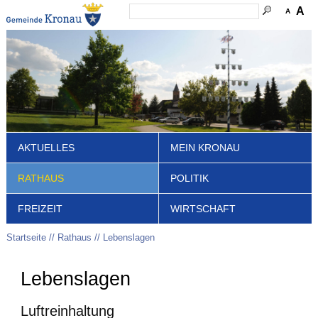
A
A
AKTUELLES
MEIN KRONAU
RATHAUS
POLITIK
FREIZEIT
WIRTSCHAFT
Startseite
Rathaus
Lebenslagen
Lebenslagen
Luftreinhaltung