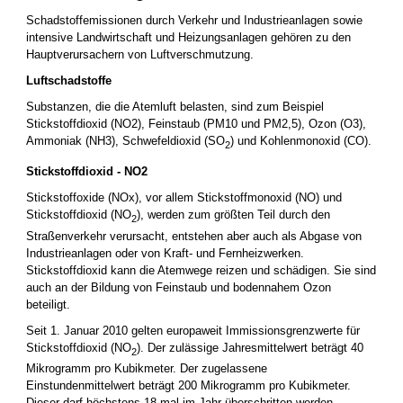
Schadstoffemissionen durch Verkehr und Industrieanlagen sowie
intensive Landwirtschaft und Heizungsanlagen gehören zu den
Hauptverursachern von Luftverschmutzung.
Luftschadstoffe
Substanzen, die die Atemluft belasten, sind zum Beispiel
Stickstoffdioxid (NO2), Feinstaub (PM10 und PM2,5), Ozon (O3),
Ammoniak (NH3), Schwefeldioxid (SO
) und Kohlenmonoxid (CO).
2
Stickstoffdioxid - NO2
Stickstoffoxide (NOx), vor allem Stickstoffmonoxid (NO) und
Stickstoffdioxid (NO
), werden zum größten Teil durch den
2
Straßenverkehr verursacht, entstehen aber auch als Abgase von
Industrieanlagen oder von Kraft- und Fernheizwerken.
Stickstoffdioxid kann die Atemwege reizen und schädigen. Sie sind
auch an der Bildung von Feinstaub und bodennahem Ozon
beteiligt.
Seit 1. Januar 2010 gelten europaweit Immissionsgrenzwerte für
Stickstoffdioxid (NO
). Der zulässige Jahresmittelwert beträgt 40
2
Mikrogramm pro Kubikmeter. Der zugelassene
Einstundenmittelwert beträgt 200 Mikrogramm pro Kubikmeter.
Dieser darf höchstens 18 mal im Jahr überschritten werden.