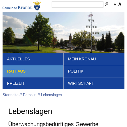
A
A
AKTUELLES
MEIN KRONAU
RATHAUS
POLITIK
FREIZEIT
WIRTSCHAFT
Startseite
Rathaus
Lebenslagen
Lebenslagen
Überwachungsbedürftiges Gewerbe