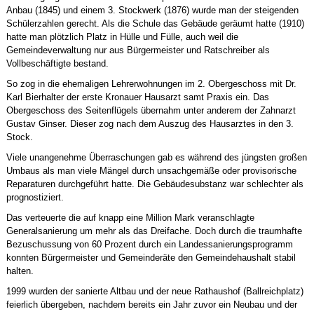
Anbau (1845) und einem 3. Stockwerk (1876) wurde man der steigenden
Schülerzahlen gerecht. Als die Schule das Gebäude geräumt hatte (1910)
hatte man plötzlich Platz in Hülle und Fülle, auch weil die
Gemeindeverwaltung nur aus Bürgermeister und Ratschreiber als
Vollbeschäftigte bestand.
So zog in die ehemaligen Lehrerwohnungen im 2. Obergeschoss mit Dr.
Karl Bierhalter der erste Kronauer Hausarzt samt Praxis ein. Das
Obergeschoss des Seitenflügels übernahm unter anderem der Zahnarzt
Gustav Ginser. Dieser zog nach dem Auszug des Hausarztes in den 3.
Stock.
Viele unangenehme Überraschungen gab es während des jüngsten großen
Umbaus als man viele Mängel durch unsachgemäße oder provisorische
Reparaturen durchgeführt hatte. Die Gebäudesubstanz war schlechter als
prognostiziert.
Das verteuerte die auf knapp eine Million Mark veranschlagte
Generalsanierung um mehr als das Dreifache. Doch durch die traumhafte
Bezuschussung von 60 Prozent durch ein Landessanierungsprogramm
konnten Bürgermeister und Gemeinderäte den Gemeindehaushalt stabil
halten.
1999 wurden der sanierte Altbau und der neue Rathaushof (Ballreichplatz)
feierlich übergeben, nachdem bereits ein Jahr zuvor ein Neubau und der