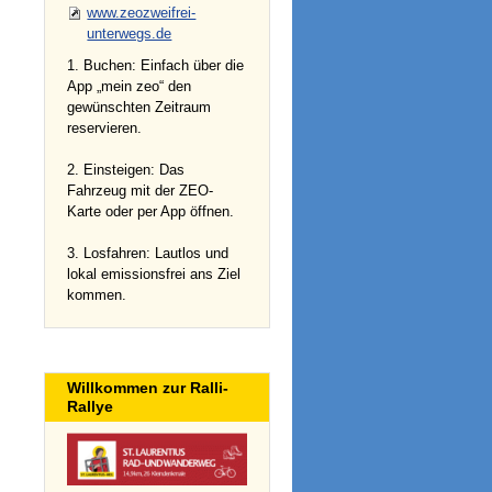
www.zeozweifrei-
unterwegs.de
1. Buchen: Einfach über die
App „mein zeo“ den
gewünschten Zeitraum
reservieren.
2. Einsteigen: Das
Fahrzeug mit der ZEO-
Karte oder per App öffnen.
3. Losfahren: Lautlos und
lokal emissionsfrei ans Ziel
kommen.
Willkommen zur Ralli-
Rallye