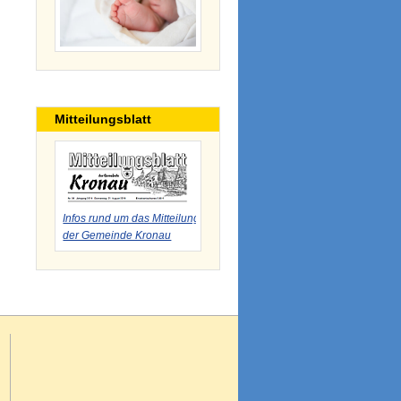
Mitteilungsblatt
Infos rund um das Mitteilungsblatt
der Gemeinde Kronau