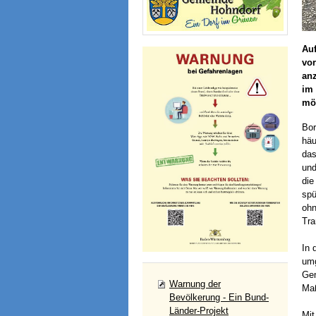
Auf
vo
anz
im 
mög
Bor
häu
das
und
die
spü
ohn
Tra
In 
umg
Gem
Warnung der
Maß
Bevölkerung - Ein Bund-
Länder-Projekt
Mit