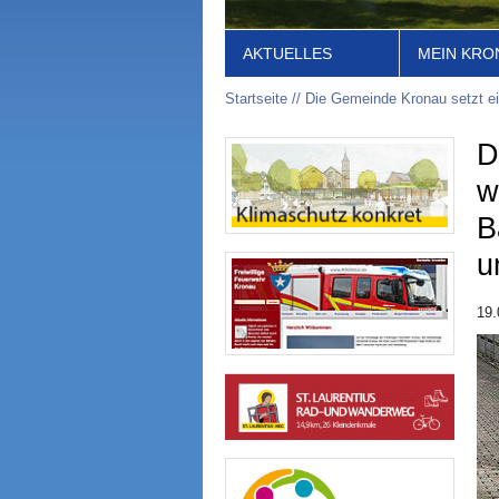
AKTUELLES
MEIN KRO
Startseite
Die Gemeinde Kronau setzt ein
D
w
B
u
19.