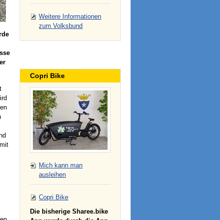
Weitere Informationen
zum Volksbund
rde
isse
er
Copri Bike
t
ird
nen
n
nd
mit
Mich kann man
ausleihen
Copri Bike
Die bisherige Sharee.bike
men