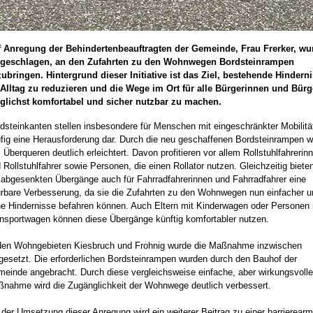
 Anregung der Behindertenbeauftragten der Gemeinde, Frau Frerker, wu
rgeschlagen, an den Zufahrten zu den Wohnwegen Bordsteinrampen
ubringen. Hintergrund dieser Initiative ist das Ziel, bestehende Hindern
Alltag zu reduzieren und die Wege im Ort für alle Bürgerinnen und Bürg
lichst komfortabel und sicher nutzbar zu machen.
dsteinkanten stellen insbesondere für Menschen mit eingeschränkter Mobilitä
fig eine Herausforderung dar. Durch die neu geschaffenen Bordsteinrampen w
 Überqueren deutlich erleichtert. Davon profitieren vor allem Rollstuhlfahrerin
 Rollstuhlfahrer sowie Personen, die einen Rollator nutzen. Gleichzeitig biete
 abgesenkten Übergänge auch für Fahrradfahrerinnen und Fahrradfahrer eine
rbare Verbesserung, da sie die Zufahrten zu den Wohnwegen nun einfacher u
e Hindernisse befahren können. Auch Eltern mit Kinderwagen oder Personen 
nsportwagen können diese Übergänge künftig komfortabler nutzen.
den Wohngebieten Kiesbruch und Frohnig wurde die Maßnahme inzwischen
esetzt. Die erforderlichen Bordsteinrampen wurden durch den Bauhof der
einde angebracht. Durch diese vergleichsweise einfache, aber wirkungsvolle
nahme wird die Zugänglichkeit der Wohnwege deutlich verbessert.
 der Umsetzung dieser Anregung wird ein weiterer Beitrag zu einer barrierear