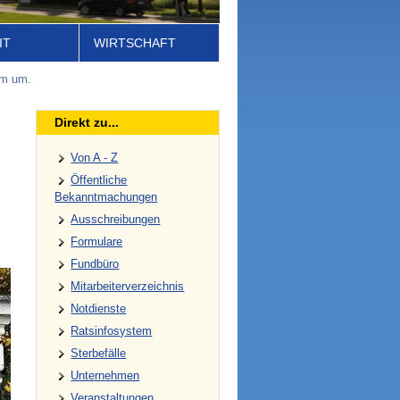
IT
WIRTSCHAFT
um um.
Direkt zu...
Von A - Z
Öffentliche
Bekanntmachungen
Ausschreibungen
Formulare
Fundbüro
Mitarbeiterverzeichnis
Notdienste
Ratsinfosystem
Sterbefälle
Unternehmen
Veranstaltungen