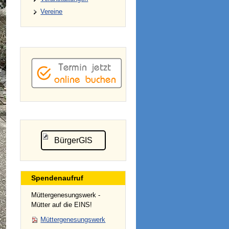
Vereine
BürgerGIS
Spendenaufruf
Müttergenesungswerk -
Mütter auf die EINS!
Müttergenesungswerk