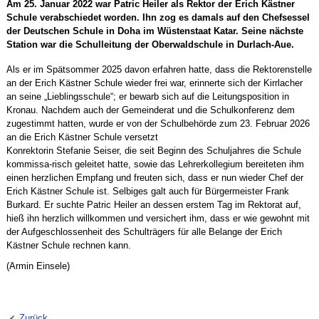
Am 25. Januar 2022 war Patric Heiler als Rektor der Erich Kästner
Schule verabschiedet worden. Ihn zog es damals auf den Chefsessel
der Deutschen Schule in Doha im Wüstenstaat Katar. Seine nächste
Station war die Schulleitung der Oberwaldschule in Durlach-Aue.
Als er im Spätsommer 2025 davon erfahren hatte, dass die Rektorenstelle
an der Erich Kästner Schule wieder frei war, erinnerte sich der Kirrlacher
an seine „Lieblingsschule“; er bewarb sich auf die Leitungsposition in
Kronau. Nachdem auch der Gemeinderat und die Schulkonferenz dem
zugestimmt hatten, wurde er von der Schulbehörde zum 23. Februar 2026
an die Erich Kästner Schule versetzt
Konrektorin Stefanie Seiser, die seit Beginn des Schuljahres die Schule
kommissa-risch geleitet hatte, sowie das Lehrerkollegium bereiteten ihm
einen herzlichen Empfang und freuten sich, dass er nun wieder Chef der
Erich Kästner Schule ist. Selbiges galt auch für Bürgermeister Frank
Burkard. Er suchte Patric Heiler an dessen erstem Tag im Rektorat auf,
hieß ihn herzlich willkommen und versichert ihm, dass er wie gewohnt mit
der Aufgeschlossenheit des Schulträgers für alle Belange der Erich
Kästner Schule rechnen kann.
(Armin Einsele)
Zurück