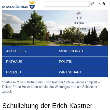
A
A
AKTUELLES
MEIN KRONAU
RATHAUS
POLITIK
FREIZEIT
WIRTSCHAFT
Startseite
Schulleitung der Erich Kästner Schule wieder komplett –
Rektor Patric Heiler kehrt an die alte Wirkungsstätte als Schulleiter
zurück
Schulleitung der Erich Kästner