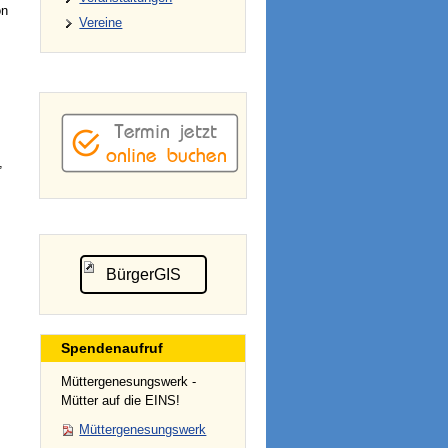
on
Vereine
,
BürgerGIS
Spendenaufruf
Müttergenesungswerk -
Mütter auf die EINS!
Müttergenesungswerk