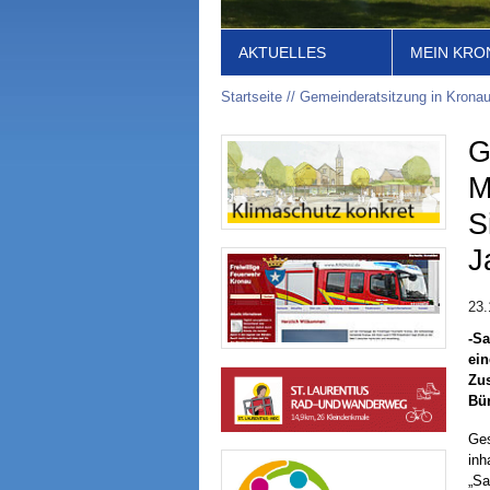
AKTUELLES
MEIN KRO
Startseite
Gemeinderatsitzung in Kronau
G
M
S
J
23.
-Sa
ein
Zus
Bür
Ges
inh
„Sa