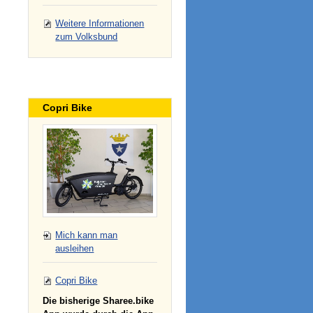
Weitere Informationen
zum Volksbund
Copri Bike
Mich kann man
ausleihen
Copri Bike
Die bisherige Sharee.bike