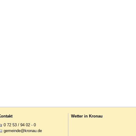
Kontakt
Wetter in Kronau
0 72 53 / 94 02 - 0
g
m
nd
kr
n
d