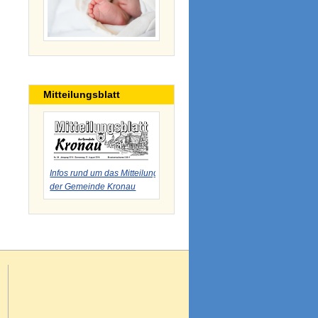
Mitteilungsblatt
Infos rund um das Mitteilungsblatt
der Gemeinde Kronau