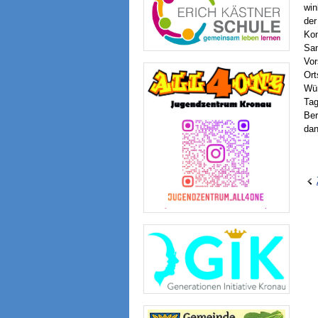
win
der
Kon
San
Vor
Ort
Wün
Tag
Ber
dan