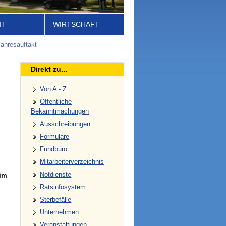
IT
WIRTSCHAFT
ahresauftakt
Direkt zu...
Von A - Z
Öffentliche
Bekanntmachungen
Ausschreibungen
Formulare
Fundbüro
Mitarbeiterverzeichnis
Notdienste
 im
Ratsinfosystem
Sterbefälle
Unternehmen
Veranstaltungen