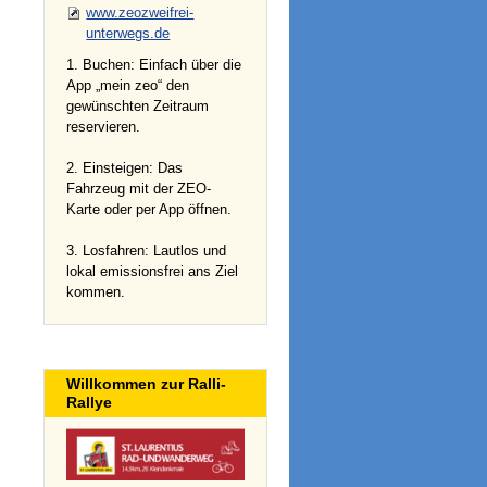
www.zeozweifrei-
unterwegs.de
1. Buchen: Einfach über die
App „mein zeo“ den
gewünschten Zeitraum
reservieren.
2. Einsteigen: Das
Fahrzeug mit der ZEO-
Karte oder per App öffnen.
3. Losfahren: Lautlos und
lokal emissionsfrei ans Ziel
kommen.
Willkommen zur Ralli-
Rallye