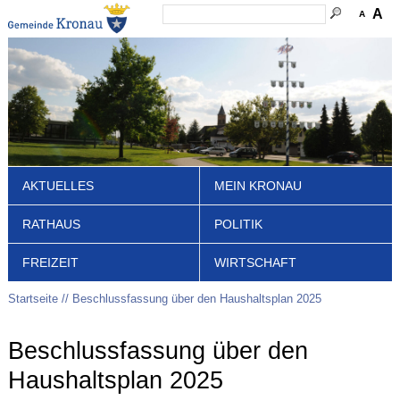
A
A
AKTUELLES
MEIN KRONAU
RATHAUS
POLITIK
FREIZEIT
WIRTSCHAFT
Startseite
Beschlussfassung über den Haushaltsplan 2025
Beschlussfassung über den
Haushaltsplan 2025