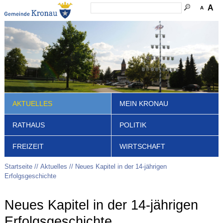
A
A
AKTUELLES
MEIN KRONAU
RATHAUS
POLITIK
FREIZEIT
WIRTSCHAFT
Startseite
Aktuelles
Neues Kapitel in der 14-jährigen
Erfolgsgeschichte
Neues Kapitel in der 14-jährigen
Erfolgsgeschichte