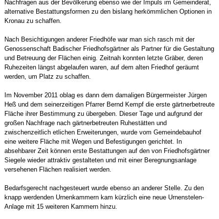
Nachfragen aus der Bevölkerung ebenso wie der Impuls im Gemeinderat,
alternative Bestattungsformen zu den bislang herkömmlichen Optionen in
Kronau zu schaffen.
Nach Besichtigungen anderer Friedhöfe war man sich rasch mit der
Genossenschaft Badischer Friedhofsgärtner als Partner für die Gestaltung
und Betreuung der Flächen einig. Zeitnah konnten letzte Gräber, deren
Ruhezeiten längst abgelaufen waren, auf dem alten Friedhof geräumt
werden, um Platz zu schaffen.
Im November 2011 oblag es dann dem damaligen Bürgermeister Jürgen
Heß und dem seinerzeitigen Pfarrer Bernd Kempf die erste gärtnerbetreute
Fläche ihrer Bestimmung zu übergeben. Dieser Tage und aufgrund der
großen Nachfrage nach gärtnerbetreuten Ruhestätten und
zwischenzeitlich etlichen Erweiterungen, wurde vom Gemeindebauhof
eine weitere Fläche mit Wegen und Befestigungen gerichtet. In
absehbarer Zeit können erste Bestattungen auf den von Friedhofsgärtner
Siegele wieder attraktiv gestalteten und mit einer Beregnungsanlage
versehenen Flächen realisiert werden.
Bedarfsgerecht nachgesteuert wurde ebenso an anderer Stelle. Zu den
knapp werdenden Urnenkammern kam kürzlich eine neue Urnenstelen-
Anlage mit 15 weiteren Kammern hinzu.