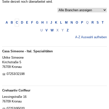
Seite derzeit noch überarbeitet wird.
A
B
C
D
E
F
G
H
I
J
K
L
M
N
O
P
Q
R
S
T
U
V
W
X
Y
Z
A-Z Auswahl aufheben
Casa Simeone - Ital. Spezialitäten
Ulrike Simeone
Kirchstraße 5
76709 Kronau
07253/32198
Crehaartiv Coiffeur
Lessingstraße 16
76709 Kronau
07253/95020