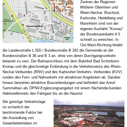
Zentren der Regionen
Mittlerer Oberrhein und
Rhein-Neckar. Bruchsal,
Karlsruhe, Heidelberg und
Mannheim sind von der
eigenen Ausfahrt "Kronau"
der Bundesautobahn A 5
schnell zu erreichen. In
Ost-West-Richtung bindet
die Landesstraße L 555 / Bundesstraße B 292 die Gemeinde an die
Bundesstraßen B 36 und B 3 an, ohne von deren Durchgangsverkehr
belastet zu sein. Der Bahnanschluss mit dem Bahnhof Bad Schönborn-
Kronau und die gleichzeitige Einbindung in die Verkehrsnetze des Rhein-
Neckar-Verbundes (RNV) und des Karlsruher-Verkehrs- Verbundes (KVV)
runden den Fern- und Nahverkehr mit attraktiven Angeboten ab. Darüber
hinaus bestehen attraktive Busverbindungen und befördert das Anruf-
Sammeltaxi als ÖPNV-Ergänzungsangebot mit einem flächendeckenden
Haltestellennetz den Fahrgast bis an die Haustür.
Die günstige Verkehrslage
ist sicherlich der
bestimmende Faktor bei
der Ansiedlung von
Gewerbebetrieben im