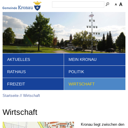
A
A
AKTUELLES
MEIN KRONAU
RATHAUS
POLITIK
FREIZEIT
WIRTSCHAFT
Startseite
Wirtschaft
Wirtschaft
Kronau liegt zwischen den