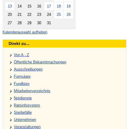
13
14
15
16
17
18
19
20
21
22
23
24
25
26
27
28
29
30
31
Kalenderauswahl aufheben
Direkt zu...
Von A - Z
Öffentliche Bekanntmachungen
Ausschreibungen
Formulare
Fundbüro
Mitarbeiterverzeichnis
Notdienste
Ratsinfosystem
Sterbefälle
Unternehmen
Veranstaltungen