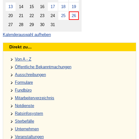
13
14
15
16
17
18
19
20
21
22
23
24
25
26
27
28
29
30
31
Kalenderauswahl aufheben
Direkt zu...
Von A - Z
Öffentliche Bekanntmachungen
Ausschreibungen
Formulare
Fundbüro
Mitarbeiterverzeichnis
Notdienste
Ratsinfosystem
Sterbefälle
Unternehmen
Veranstaltungen