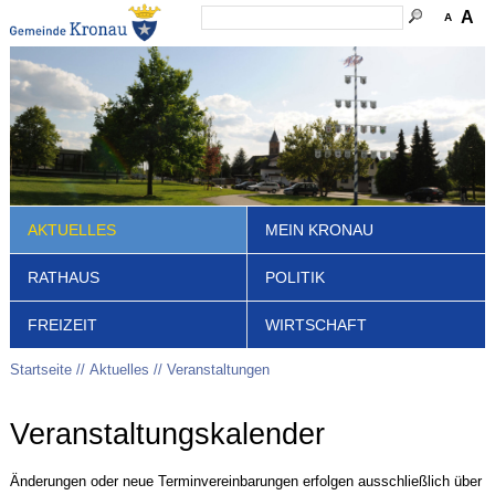
A
A
AKTUELLES
MEIN KRONAU
RATHAUS
POLITIK
FREIZEIT
WIRTSCHAFT
Startseite
Aktuelles
Veranstaltungen
Veranstaltungskalender
Änderungen oder neue Terminvereinbarungen erfolgen ausschließlich über