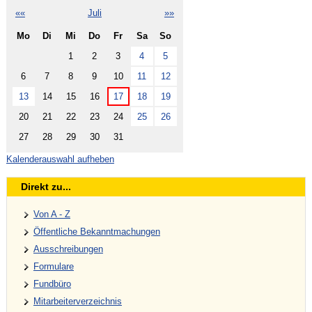
««
Juli
»»
Mo
Di
Mi
Do
Fr
Sa
So
1
2
3
4
5
6
7
8
9
10
11
12
13
14
15
16
17
18
19
20
21
22
23
24
25
26
27
28
29
30
31
Kalenderauswahl aufheben
Direkt zu...
Von A - Z
Öffentliche Bekanntmachungen
Ausschreibungen
Formulare
Fundbüro
Mitarbeiterverzeichnis