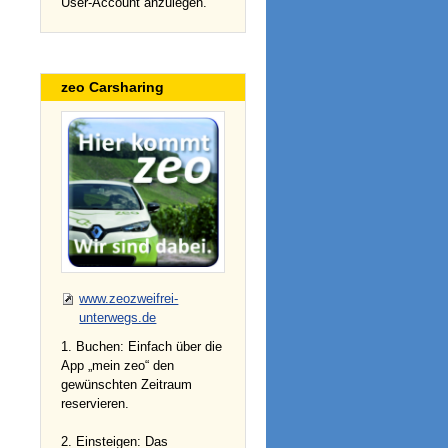
User-Account anzulegen.
zeo Carsharing
www.zeozweifrei-
unterwegs.de
1. Buchen: Einfach über die
App „mein zeo“ den
gewünschten Zeitraum
reservieren.
2. Einsteigen: Das