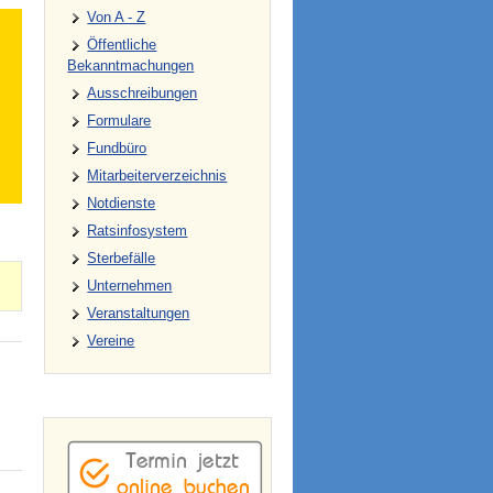
Von A - Z
Öffentliche
Bekanntmachungen
Ausschreibungen
Formulare
Fundbüro
Mitarbeiterverzeichnis
Notdienste
Ratsinfosystem
Sterbefälle
Unternehmen
Veranstaltungen
Vereine