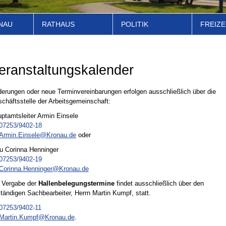
NAU
RATHAUS
POLITIK
FREIZE
eranstaltungskalender
erungen oder neue Terminvereinbarungen erfolgen ausschließlich über die
chäftsstelle der Arbeitsgemeinschaft:
ptamtsleiter Armin Einsele
07253/9402-18
Armin.Einsele@Kronau.de
oder
u Corinna Henninger
07253/9402-19
Corinna.Henninger@Kronau.de
 Vergabe der
Hallenbelegungstermine
findet ausschließlich über den
tändigen Sachbearbeiter, Herrn Martin Kumpf, statt.
07253/9402-11
Martin.Kumpf@Kronau.de
.