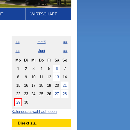
IT
WIRTSCHAFT
««
2026
»»
««
Juni
»»
Mo
Di
Mi
Do
Fr
Sa
So
1
2
3
4
5
6
7
8
9
10
11
12
13
14
15
16
17
18
19
20
21
22
23
24
25
26
27
28
29
30
Kalenderauswahl aufheben
Direkt zu...