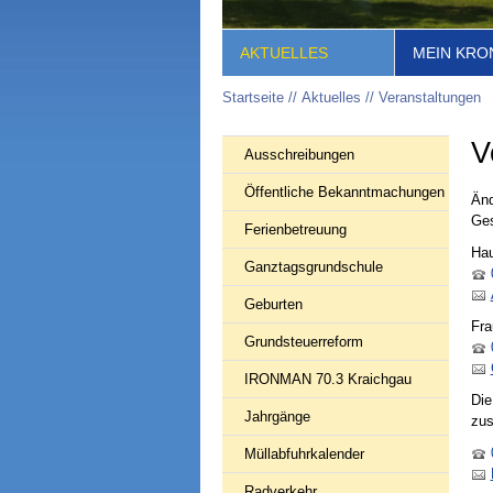
AKTUELLES
MEIN KRO
Startseite
Aktuelles
Veranstaltungen
V
Ausschreibungen
Öffentliche Bekanntmachungen
Änd
Ges
Ferienbetreuung
Hau
Ganztagsgrundschule
Geburten
Fra
Grundsteuerreform
IRONMAN 70.3 Kraichgau
Die
Jahrgänge
zus
Müllabfuhrkalender
Radverkehr