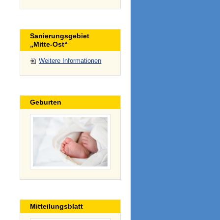
Sanierungsgebiet
„Mitte-Ost“
Weitere Informationen
Geburten
Mitteilungsblatt